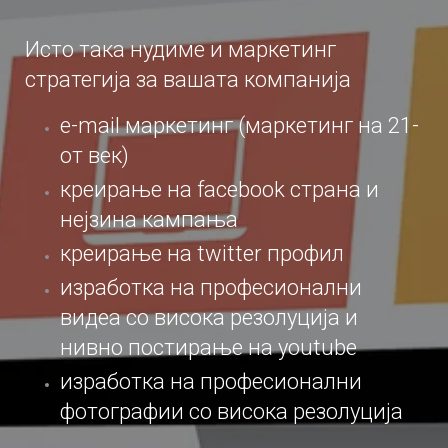
Исто така нудиме и маркетинг
стратегија за вашата компанија
e-mail маркетинг (маркетинг на 21-
от век)
креирање на facebook страна и
нејзина кампања
креирање на twitter профил
изработка на професионални
видеа со висока резолуција и
нивно постирање на youtube
изработка на професионални
фотографии со висока резолуција