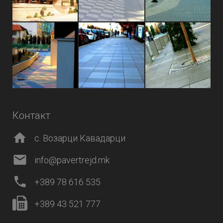
Контакт
с. Возарци Кавадарци
info@pavertrejd.mk
+389 78 616 535
+389 43 521 777