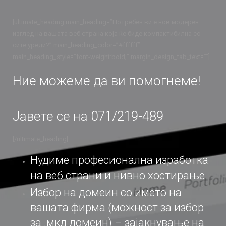
[ultimate_heading main_heading=”Потребен ви е нов модерен
изглед на вашата веб страна која ќе биде компактибилна со
сите уреди?” main_heading_color=”#ffffff”
main_heading_style=”font-weight:bold;” margin_design_tab_text=””]
Ние можеме да ви помогнеме!
Јавете се на 071/219-489
[/ultimate_heading]
Нудиме професионална изработка
на веб страни и нивно хостирање
Избор на домеин со името на
вашата фирма (можност за избор
за .мкд домеин) – зајакнување на