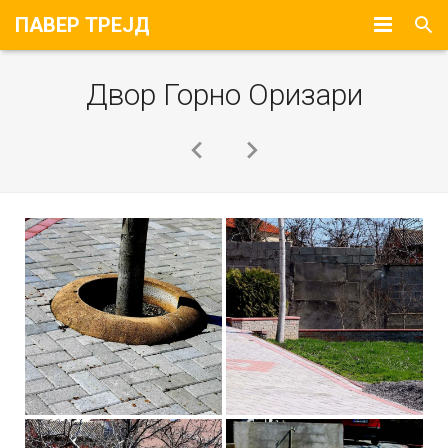
ПАВЕР ТРЕЈД
Почетна
Двор Горно Оризари
За Нас
Портфолио
Контакт